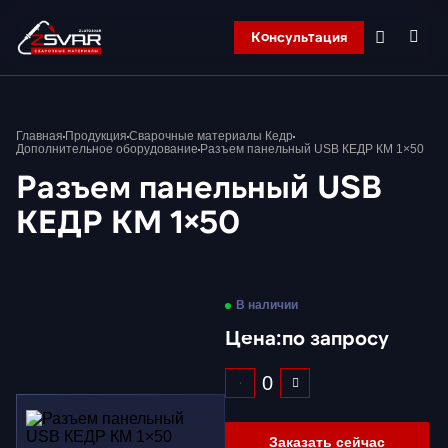
Консультация
Главная
Главная
Продукция
Сварочные материалы Кедр
Компания
Дополнительное оборудование
Разъем панельный USB КЕДР КМ 1×50
Продукция
Разъем панельный USB
Контакты
КЕДР КМ 1×50
Корзина
В наличии
Цена:
по запросу
Заказать сейчас