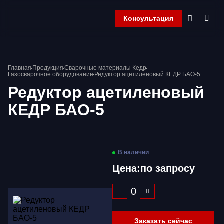
Консультация
Главная
Главная
Продукция
Сварочные материалы Кедр
Компания
Газосварочное оборудование
Редуктор ацетиленовый КЕДР БАО-5
Продукция
Редуктор ацетиленовый
Контакты
КЕДР БАО-5
Корзина
В наличии
Цена:
по запросу
Заказать сейчас