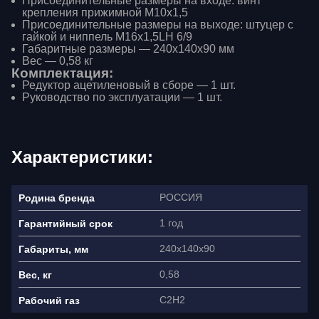
Присоединительные размеры на входе: винт
крепления прижимной M10x1,5
Присоединительные размеры на выходе: штуцер с
гайкой и ниппель M16x1,5LH 6/9
Габаритные размеры — 240х140х90 мм
Вес — 0,58 кг
Комплектация:
Редуктор ацетиленовый в сборе — 1 шт.
Руководство по эксплуатации — 1 шт.
Характеристики:
РОССИЯ
Родина бренда
1 год
Гарантийный срок
240х140х90
Габариты, мм
Ваше имя
0,58
Вес, кг
C2H2
Рабочий газ
Как связаться?