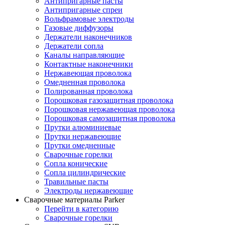
Антипригарные пасты
Антипригарные спреи
Вольфрамовые электроды
Газовые диффузоры
Держатели наконечников
Держатели сопла
Каналы направляющие
Контактные наконечники
Нержавеющая проволока
Омедненная проволока
Полированная проволока
Порошковая газозащитная проволока
Порошковая нержавеющая проволока
Порошковая самозащитная проволока
Прутки алюминиевые
Прутки нержавеющие
Прутки омедненные
Сварочные горелки
Сопла конические
Сопла цилиндрические
Травильные пасты
Электроды нержавеющие
Сварочные материалы Parker
Перейти в категорию
Сварочные горелки