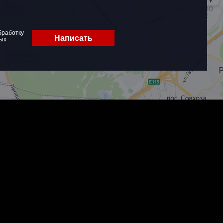
бработку
Написать
ых