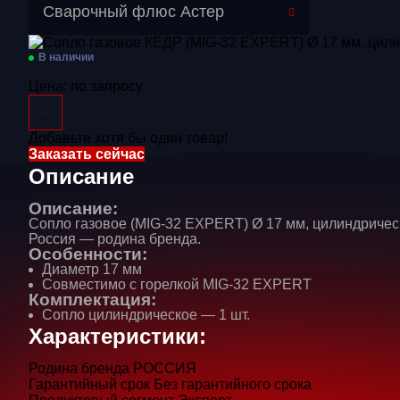
Перейти в категорию
Сварочный флюс Астер
Газосварочное оборудование
В наличии
Дополнительное оборудование
Цена:
по запросу
Распродажа
Добавьте хотя бы один товар!
Расходные материалы
Заказать сейчас
Сварочные аппараты
Описание
Сварочные горелки
Описание:
Сопло газовое (MIG-32 EXPERT) Ø 17 мм, цилиндричес
Средства защиты
Россия — родина бренда.
Особенности:
Диаметр 17 мм
Совместимо с горелкой MIG-32 EXPERT
Комплектация:
Сопло цилиндрическое — 1 шт.
Характеристики:
Родина бренда
РОССИЯ
Гарантийный срок
Без гарантийного срока