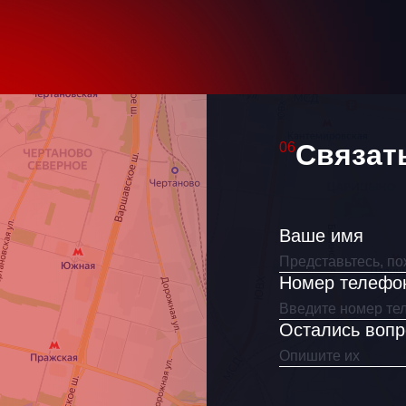
аше имя
ак связаться?
Связат
06
Ваше имя
Я согласен(на) на обработку
Номер телефо
персональных данных
Остались воп