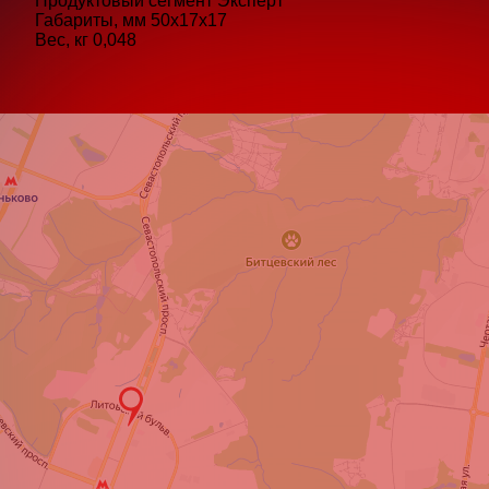
Продуктовый сегмент
Эксперт
Габариты, мм
50х17х17
Вес, кг
0,048
В
К