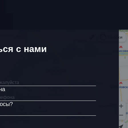
ься с нами
на
росы?