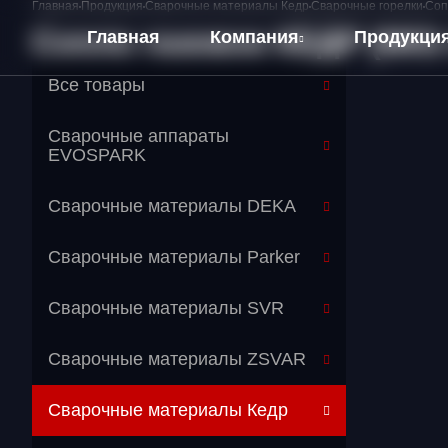
Главная
Продукция
Сварочные материалы Кедр
Сварочные горелки
Соп
Сопло газовое КЕДР (MIG
Главная
Компания
Продукци
Все товары
О компании
Сварочные аппараты
Оплата и Доставка
EVOSPARK
Сварочные материалы DEKA
Сварочные материалы Parker
Сварочные материалы SVR
Сварочные материалы ZSVAR
Сварочные материалы Кедр