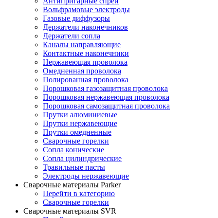
Антипригарные спреи
Вольфрамовые электроды
Газовые диффузоры
Держатели наконечников
Держатели сопла
Каналы направляющие
Контактные наконечники
Нержавеющая проволока
Омедненная проволока
Полированная проволока
Порошковая газозащитная проволока
Порошковая нержавеющая проволока
Порошковая самозащитная проволока
Прутки алюминиевые
Прутки нержавеющие
Прутки омедненные
Сварочные горелки
Сопла конические
Сопла цилиндрические
Травильные пасты
Электроды нержавеющие
Сварочные материалы Parker
Перейти в категорию
Сварочные горелки
Сварочные материалы SVR