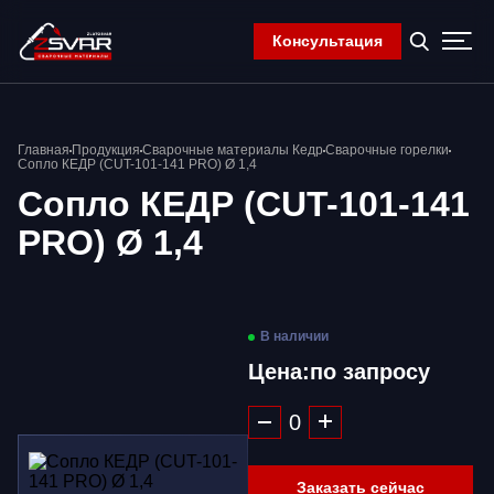
Консультация
Главная
Главная
Продукция
Сварочные материалы Кедр
Сварочные горелки
Компания
Сопло КЕДР (CUT-101-141 PRO) Ø 1,4
Продукция
Сопло КЕДР (CUT-101-141
Контакты
PRO) Ø 1,4
Корзина
В наличии
Цена:
по запросу
Заказать сейчас