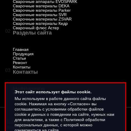
Сварочные аппараты EVOSPARK
Сварочные материалы DEKA
Сварочные материалы Parker
Сварочные материалы SVR
Сварочные материалы ZSVAR
Сварочные материалы Кедр
Сварочный флюс Астер
02
Разделы сайта
Главная
Продукция
Статьи
Ремонт
Контакты
03
Контакты
info@zlatosvar.ru
Этот сайт использует файлы cookie.
+7 (495) 646-16-66
Мы используем в работе данного сайта файлы
cookie. Нажимая на кнопку «Согласен» вы
соглашаетесь с условиями обработки файлов
cookie и данных о поведении на сайте, нужных нам
для аналитики, а также с Политикой обработки
Политика конфиденциальности
персональных данных, с которой можно
Реквизиты
ознакомиться на сайте
.