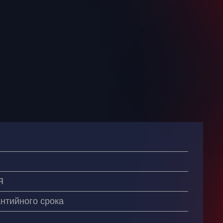
Я
антийного срока