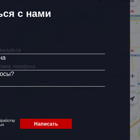
ься с нами
на
росы?
бработку
Написать
ых