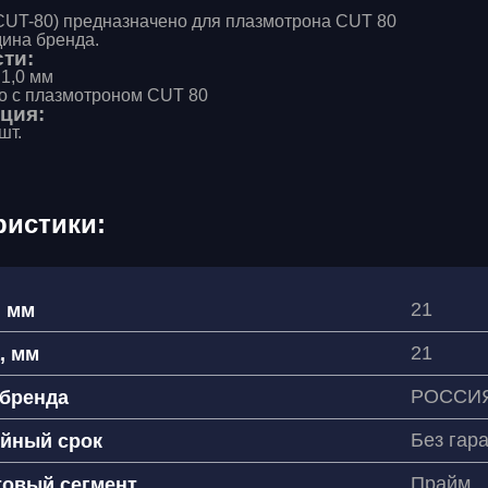
CUT-80) предназначено для плазмотрона CUT 80
дина бренда.
ти:
1,0 мм
 с плазмотроном CUT 80
ция:
шт.
ристики:
21
, мм
21
, мм
РОССИ
 бренда
Без гар
ийный срок
Прайм
товый сегмент