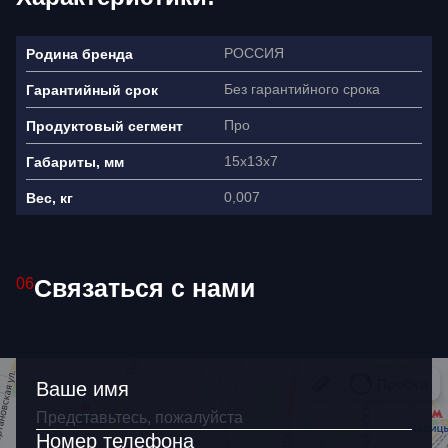
РОССИЯ
Родина бренда
Без гарантийного срока
Гарантийный срок
Про
Продуктовый сегмент
15х13х7
Габариты, мм
0,007
Вес, кг
Связаться с нами
Ваше имя
06
Как связаться?
+7
Ваше имя
Я согласен(на) на обработку
Номер телефона
персональных данных