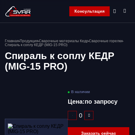
Консультация
Главная
Главная
Продукция
Сварочные материалы Кедр
Сварочные горелки
Компания
Спираль к соплу КЕДР (MIG-15 PRO)
Продукция
Спираль к соплу КЕДР
Контакты
(MIG-15 PRO)
Корзина
В наличии
Цена:
по запросу
Заказать сейчас