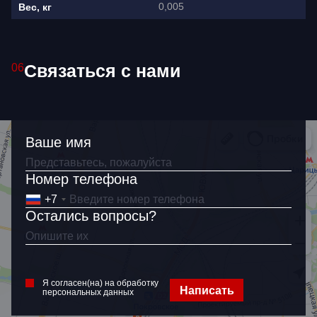
0,005
Вес, кг
Связаться с нами
06
Ваше имя
Ваше имя
Номер телефона
+7
Как связаться?
Остались вопросы?
+7
Я согласен(на) на обработку
персональных данных
Я согласен(на) на обработку
Написать
персональных данных