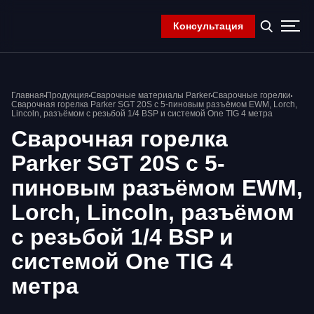
Консультация
Главная
Главная
Продукция
Сварочные материалы Parker
Сварочные горелки
Компания
Сварочная горелка Parker SGT 20S с 5-пиновым разъёмом EWM, Lorch,
Lincoln, разъёмом с резьбой 1/4 BSP и системой One TIG 4 метра
Продукция
Сварочная горелка
Контакты
Корзина
Parker SGT 20S с 5-
пиновым разъёмом EWM,
Lorch, Lincoln, разъёмом
с резьбой 1/4 BSP и
системой One TIG 4
метра