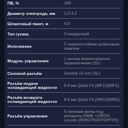
100
ПВ, %
1,0-3,2
Диаметр электрода, мм
4,0
Шланговый пакет, м
Стандартный
Тип гусака
С морозостойким шланговым
Исполнение
пакетом
1 кнопка моментального
Модуль управления
переключения (S1)
Surelok 13 mm (SL)
Силовой разъём
Разъём подачи
8.9 мм Quick Fit (WF1/QWF1)
охлаждающей жидкости
Разъём возврата
8.9 мм Quick Fit (WR1/QWR1)
охлаждающей жидкости
Ваше имя
5-пиновая вилка под
аппараты EWM, LORCH,
Разъём управления
Lincoln (PERCP9/ATP2/PTP2)
Как связаться?