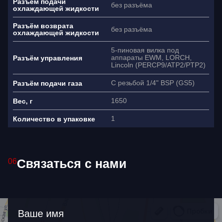
Разъём подачи
без разъёма
охлаждающей жидкости
Разъём возврата
без разъёма
охлаждающей жидкости
Ваше имя
5-пиновая вилка под
аппараты EWM, LORCH,
Разъём управления
Lincoln (PERCP9/ATP2/PTP2)
Как связаться?
С резьбой 1/4" BSP (GS5)
Разъём подачи газа
1650
Вес, г
1
Количество в упаковке
Я согласен(на) на обработку
персональных данных
Связаться с нами
06
Ваше имя