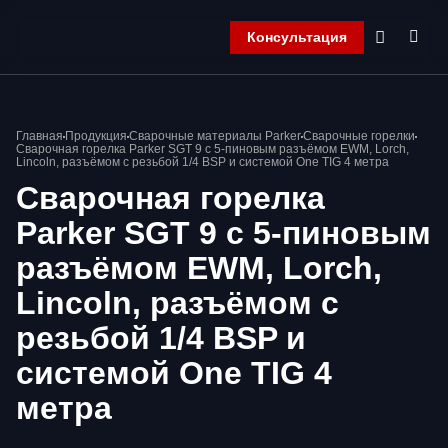
Консультация
Главная
Главная
Продукция
Сварочные материалы Parker
Сварочные горелки
Компания
Сварочная горелка Parker SGT 9 с 5-пиновым разъёмом EWM, Lorch,
Lincoln, разъёмом с резьбой 1/4 BSP и системой One TIG 4 метра
Продукция
Сварочная горелка
Контакты
Корзина
Parker SGT 9 с 5-пиновым
разъёмом EWM, Lorch,
Lincoln, разъёмом с
резьбой 1/4 BSP и
системой One TIG 4
метра