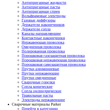
Антипригарные жидкости
Антипригарные пасты
Антипригарные спреи
Вольфрамовые электроды
Газовые диффузоры
Держатели наконечников
Держатели сопла
Каналы направляющие
Контактные наконечники
Нержавеющая проволока
Омедненная проволока
Полированная проволока
Порошковая газозащитная проволока
Порошковая нержавеющая проволока
Порошковая самозащитная проволока
Прутки алюминиевые
Прутки нержавеющие
Прутки омедненные
Сварочные горелки
Сопла конические
Сопла цилиндрические
Травильные пасты
Электроды нержавеющие
Сварочные материалы Parker
Перейти в категорию