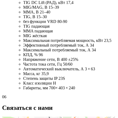
TIG DC Lift (РАД), кВт
17,4
MIG/MAG, В
15–39
MMA, В
21–40
TIG, В
15–30
без функции VRD
80-90
TIG
падающая
MMA
падающая
MIG
жёсткая
Максимальная потребляемая мощность, кВт
23,5
Эффективный потребляемый ток, А
34
Максимальный потребляемый ток, А
34
КПД, %
96
Напряжение сети, В
400 ±25%
Частота тока сети, Гц
50/60
Автоматический выключатель, А
3 × 63
Масса, кг
35,9
Степень защиты
IP 23S
Класс изоляции
Н
Габариты, мм
700× 403 × 240
06
Связаться с нами