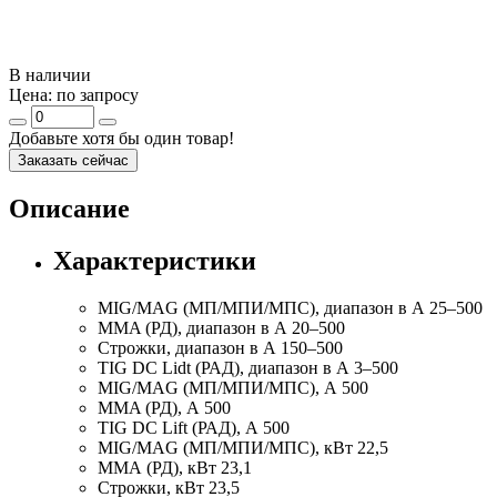
В наличии
Цена:
по запросу
Добавьте хотя бы один товар!
Заказать сейчас
Описание
Характеристики
MIG/MAG (МП/МПИ/МПС), диапазон в А
25–500
MMA (РД), диапазон в А
20–500
Строжки, диапазон в А
150–500
TIG DC Lidt (РАД), диапазон в А
3–500
MIG/MAG (МП/МПИ/МПС), А
500
MMA (РД), А
500
TIG DC Lift (РАД), А
500
MIG/MAG (МП/МПИ/МПС), кВт
22,5
ММА (РД), кВт
23,1
Строжки, кВт
23,5