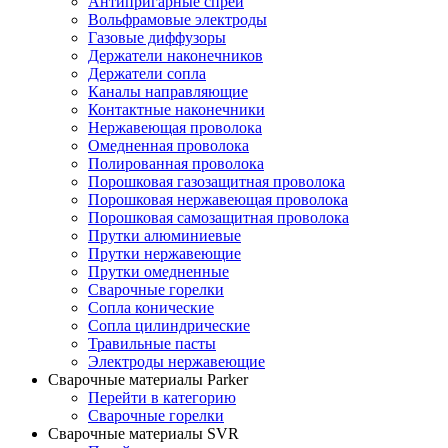
Антипригарные спреи
Вольфрамовые электроды
Газовые диффузоры
Держатели наконечников
Держатели сопла
Каналы направляющие
Контактные наконечники
Нержавеющая проволока
Омедненная проволока
Полированная проволока
Порошковая газозащитная проволока
Порошковая нержавеющая проволока
Порошковая самозащитная проволока
Прутки алюминиевые
Прутки нержавеющие
Прутки омедненные
Сварочные горелки
Сопла конические
Сопла цилиндрические
Травильные пасты
Электроды нержавеющие
Сварочные материалы Parker
Перейти в категорию
Сварочные горелки
Сварочные материалы SVR