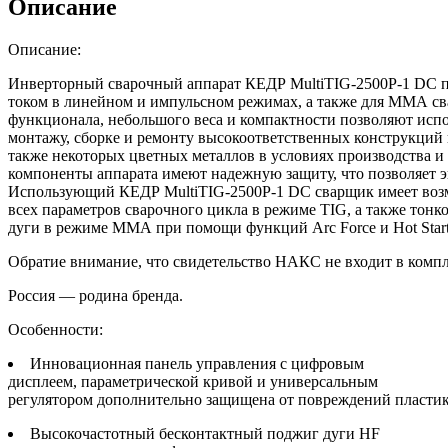
Описание
Описание:
Инверторный сварочный аппарат КЕДР MultiTIG-2500P-1 DC п
током в линейном и импульсном режимах, а также для ММА с
функционала, небольшого веса и компактности позволяют испо
монтажу, сборке и ремонту высокоответственных конструкций 
также некоторых цветных металлов в условиях производства и
компоненты аппарата имеют надежную защиту, что позволяет э
Использующий КЕДР MultiTIG-2500P-1 DC сварщик имеет воз
всех параметров сварочного цикла в режиме TIG, а также тон
дуги в режиме ММА при помощи функций Arc Force и Hot Start
Обратие внимание, что свидетельство НАКС не входит в компл
Россия — родина бренда.
Особенности:
Инновационная панель управления с цифровым
дисплеем, параметрической кривой и универсальным
регулятором дополнительно защищена от повреждений пласти
Высокочастотный бесконтактный поджиг дуги HF