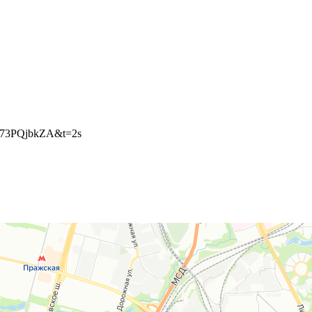
LG73PQjbkZA&t=2s