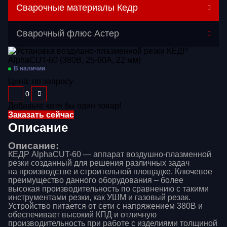
Сварочные материалы Кедр
Перейти в категорию
Сварочный флюс Астер
Газосварочное оборудование
Дополнительное оборудование
В наличии
Цена:
по запросу
Распродажа
Расходные материалы
Добавьте хотя бы один товар!
Заказать сейчас
Сварочные аппараты
Описание
Сварочные горелки
Описание:
КЕДР AlphaCUT-60 — аппарат воздушно-плазменной
Средства защиты
резки созданный для решения различных задач
на производстве и строительной площадке. Ключевое
преимущество данного оборудования – более
высокая производительность по сравнению с такими
инструментами резки, как УШМ и газовый резак.
Устройство питается от сети с напряжением 380В и
обеспечивает высокий КПД и отличную
производительность при работе с изделиями толщиной