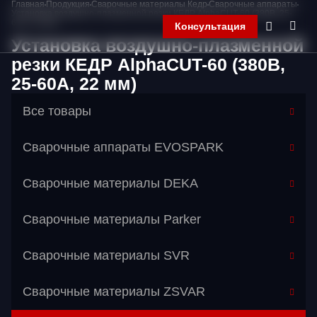
Главная
Продукция
Сварочные материалы Кедр
Сварочные аппараты
Установка воздушно-плазменной резки КЕДР AlphaCUT-60 (380В, 25-
60А, 22 мм)
Консультация
Установка воздушно-плазменной
резки КЕДР AlphaCUT-60 (380В,
25-60А, 22 мм)
Главная
Компания
Все товары
Продукция
Контакты
Сварочные аппараты EVOSPARK
Корзина
Сварочные материалы DEKA
Сварочные материалы Parker
Сварочные материалы SVR
Сварочные материалы ZSVAR