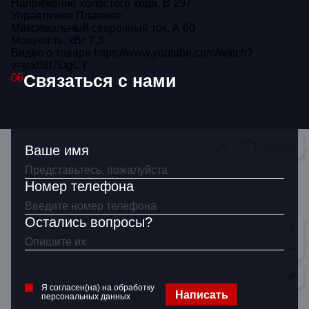
Напряжение холостого хода, В
297
Управление
Плавное
Максимальный сварочный ток, А
60
Мощность, кВт
7,3
Видео о товаре
https://www.youtube.com/watch?
v=jsx08t7OgCY
Связаться с нами
06
Ваше имя
Номер телефона
Остались вопросы?
Я согласен(на) на обработку
Написать
персональных данных